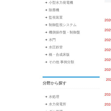
小型水力発電機
除塵機
監視装置
20
制御監視システム
20
機側操作盤・制御盤
水門
20
水圧鉄管
20
橋・合成床版
20
その他 事例分類
20
20
分野から探す
20
水処理
水力発電所
20