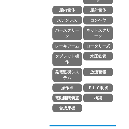
屋内筐体
屋外筐体
ステンレス
コンベヤ
バースクリー
ネットスクリ
ン
ーン
レーキアーム
ロータリー式
タブレット操
水圧鉄管
作
発電監視シス
放流警報
テム
操作卓
ＰＬＣ制御
電動開閉装置
橋梁
合成床板