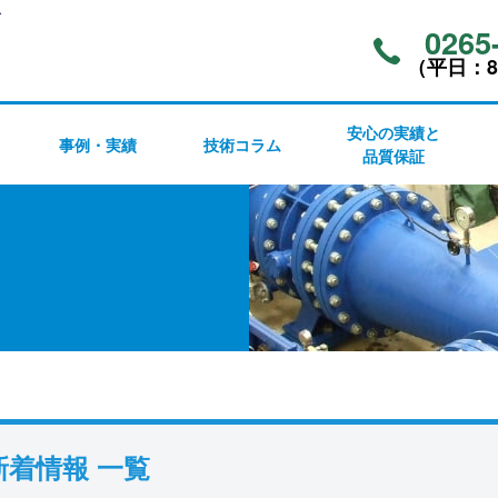
ア
0265
（平⽇：8:
安心の実績と
事例・実績
技術コラム
品質保証
新着情報 一覧