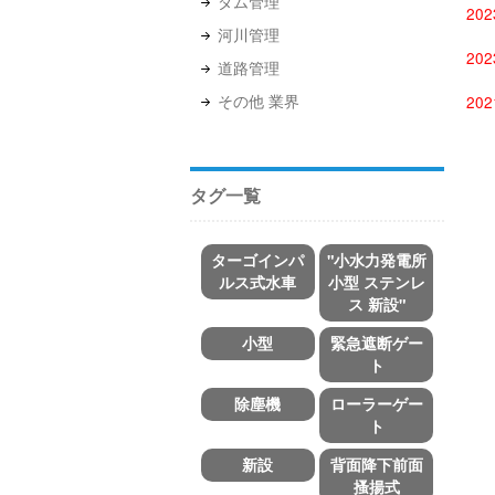
ダム管理
20
河川管理
20
道路管理
その他 業界
20
タグ一覧
ターゴインパ
"小水力発電所
ルス式水車
小型 ステンレ
ス 新設"
小型
緊急遮断ゲー
ト
除塵機
ローラーゲー
ト
新設
背面降下前面
搔揚式