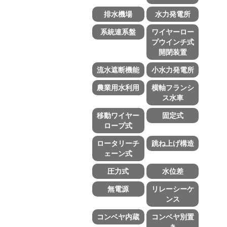
排水機場
水力発電所
系統連系盤
ワイヤーロー
プウインチ式
開閉装置
流水遮断機能
小水力発電所
農業用水利用
横軸フランシ
ス水車
移動ワイヤー
固定式
ロープ式
ロータリーチ
跳ね上げ構造
ェーン式
圧力式
水位差
無電源
リレーシーケ
ンス
コンベヤ内蔵
コンベヤ別置
き