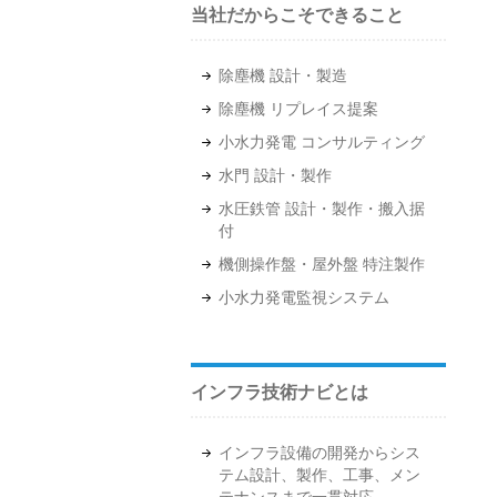
当社だからこそできること
除塵機 設計・製造
除塵機 リプレイス提案
小水力発電 コンサルティング
水門 設計・製作
水圧鉄管 設計・製作・搬入据
付
機側操作盤・屋外盤 特注製作
小水力発電監視システム
インフラ技術ナビとは
インフラ設備の開発からシス
テム設計、製作、工事、メン
テナンスまで一貫対応