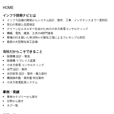
HOME
インフラ技術ナビとは
インフラ設備の開発からシステム設計、製作、工事、メンテナンスまで一貫対応
安心の実績と品質保証
クリーンなエネルギー社会のための小水力発電コンサルティング
機械、電気、建築、土木の4部門連係
整備の行き届いた30,000㎡の製缶工場によるフレキシブル対応
最新の大型製缶加工設備
当社だからこそできること
除塵機 設計・製造
除塵機 リプレイス提案
小水力発電 コンサルティング
水門 設計・製作
水圧鉄管 設計・製作・搬入据付
機側操作盤・屋外盤 特注製作
小水力発電監視システム
事例・実績
事例カテゴリーから探す
分野から探す
タグ一覧