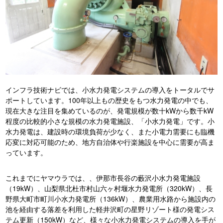
インフラ技術ナビでは、小水力発電システムの導入をトータルでサ
ポートしています。100年以上もの歴史をもつ水力発電の中でも、
現在大きな注目を集めているのが、発電規模が数十kWから数千kW
程度の比較的小さな規模の水力発電施設、「小水力発電」です。小
水力発電は、建設時の環境負荷が少なく、また小電力需要にも臨機
応変に対応可能のため、地方自治体や行楽施設を中心に需要が高ま
っています。
これまでにヤマウラでは、、伊那市長谷の藪沢小水力発電施設
（19kW）、山梨県北杜市村山六ヶ村堰水力発電所（320kW）、長
野県大町市町川小水力発電所（136kW）、農業用水路から施設内の
池を経由する落差を利用した軽井沢町の星野リゾート様の発電シス
テム更新（150kW）など、様々な小水力発電システムの導入を手が