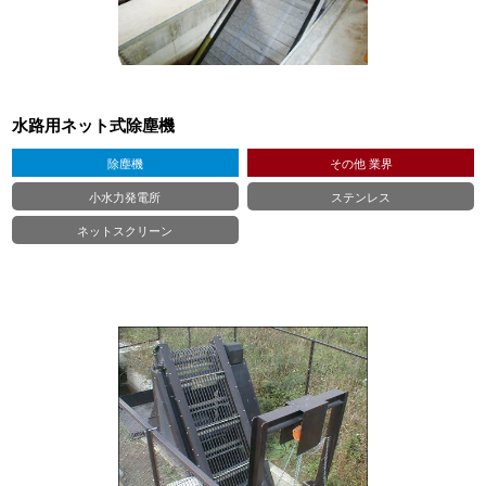
水路用ネット式除塵機
除塵機
その他 業界
小水力発電所
ステンレス
ネットスクリーン