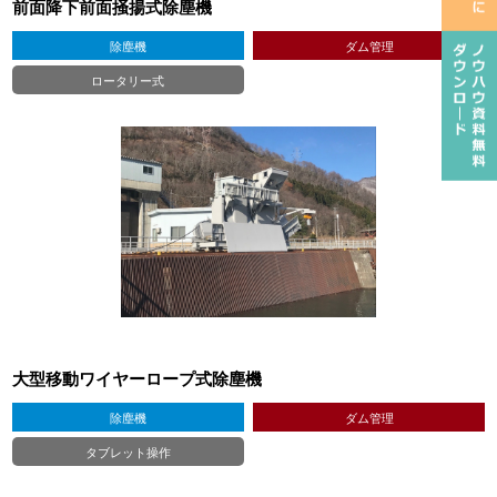
前面降下前面掻揚式除塵機
除塵機
ダム管理
ロータリー式
大型移動ワイヤーロープ式除塵機
除塵機
ダム管理
タブレット操作