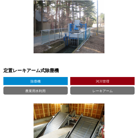
定置レーキアーム式除塵機
除塵機
河川管理
農業用水利用
レーキアーム