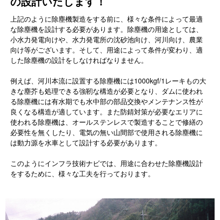
の設計いたします！
上記のように除塵機製造をする前に、様々な条件によって最適
な除塵機を設計する必要があります。除塵機の用途としては、
小水力発電向けや、水力発電所の沈砂池向け、河川向け、農業
向け等がございます。そして、用途によって条件が変わり、適
した除塵機の設計をしなければなりません。
例えば、河川本流に設置する除塵機には1000kgf/1レーキもの大
きな塵芥も処理できる強靭な構造が必要となり、ダムに使われ
る除塵機には有水期でも水中部の部品交換やメンテナンス性が
良くなる構造が適しています。また防錆対策が必要なエリアに
使われる除塵機は、オールステンレスで製造することで修繕の
必要性を無くしたり、電気の無い山間部で使用される除塵機に
は動力源を水車として設計する必要があります。
このようにインフラ技術ナビでは、用途に合わせた除塵機設計
をするために、様々な工夫を行っております。