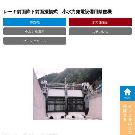
レーキ前面降下前面掻揚式 小水力発電設備用除塵機
除塵機
水力発電所
小水力発電所
ステンレス
バースクリーン