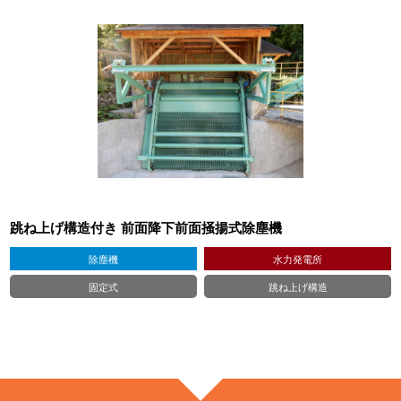
跳ね上げ構造付き 前面降下前面掻揚式除塵機
除塵機
水力発電所
固定式
跳ね上げ構造