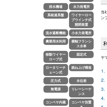
排水機場
水力発電所
当
系統連系盤
ワイヤーロー
ン
プウインチ式
開閉装置
流水遮断機能
小水力発電所
農業用水利用
横軸フランシ
ス水車
移動ワイヤー
固定式
ヤ
ロープ式
ロータリーチ
跳ね上げ構造
ェーン式
圧力式
水位差
無電源
リレーシーケ
ンス
コンベヤ内蔵
コンベヤ別置
き