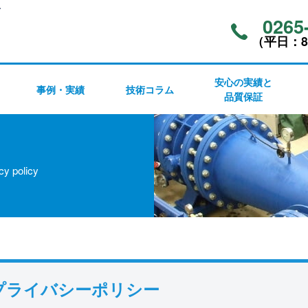
ア
0265
（平⽇：8:
安心の実績と
事例・実績
技術コラム
品質保証
cy policy
プライバシーポリシー