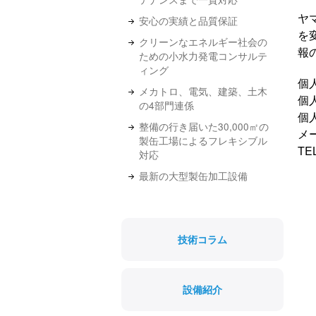
ヤ
安心の実績と品質保証
を
クリーンなエネルギー社会の
報
ための小水力発電コンサルテ
ィング
個
メカトロ、電気、建築、土木
個
の4部門連係
個
整備の行き届いた30,000㎡の
メ
製缶工場によるフレキシブル
TE
対応
最新の大型製缶加工設備
技術コラム
設備紹介