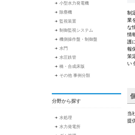
小型水力発電機
除塵機
制
業
監視装置
な
制御監視システム
情
機側操作盤・制御盤
護
水門
報
策
水圧鉄管
い
橋・合成床版
その他 事例分類
分野から探す
当
水処理
提
水力発電所