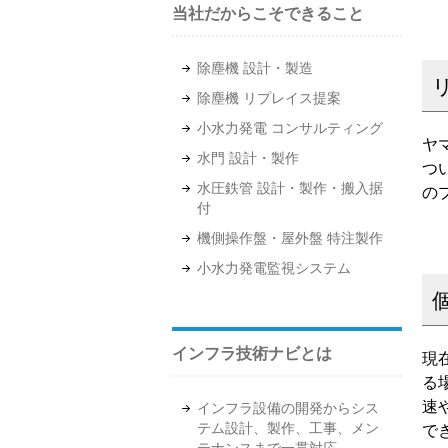
当社だからこそできること
除塵機 設計・製造
除塵機 リプレイス提案
小水力発電 コンサルティング
ヤ
水門 設計・製作
つ
水圧鉄管 設計・製作・搬入据
の
付
機側操作盤・屋外盤 特注製作
小水力発電監視システム
インフラ技術ナビとは
現
る
速
インフラ設備の開発からシス
テム設計、製作、工事、メン
で
テナンスまで一貫対応