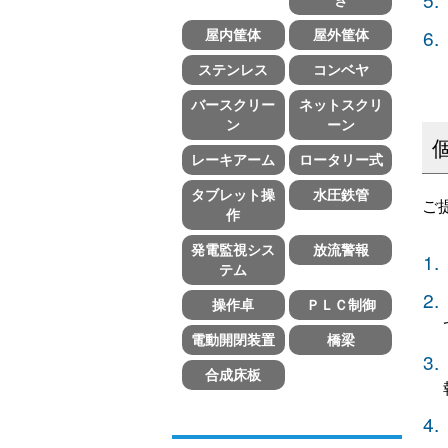
屋内筐体
屋外筐体
ステンレス
コンベヤ
バースクリー
ネットスクリ
ン
ーン
レーキアーム
ロータリー式
タブレット操
水圧鉄管
ご
作
発電監視シス
放流警報
テム
操作卓
ＰＬＣ制御
電動開閉装置
橋梁
合成床板