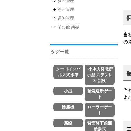
ダム管理
河川管理
道路管理
その他 業界
当
の
タグ一覧
ターゴインパ
"小水力発電所
ルス式水車
小型 ステンレ
ス 新設"
当
小型
緊急遮断ゲー
よ
ト
除塵機
ローラーゲー
ト
新設
背面降下前面
搔揚式