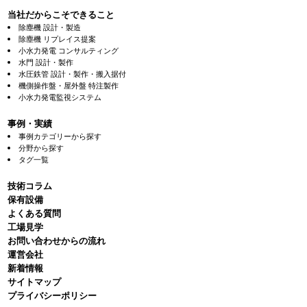
当社だからこそできること
除塵機 設計・製造
除塵機 リプレイス提案
小水力発電 コンサルティング
水門 設計・製作
水圧鉄管 設計・製作・搬入据付
機側操作盤・屋外盤 特注製作
小水力発電監視システム
事例・実績
事例カテゴリーから探す
分野から探す
タグ一覧
技術コラム
保有設備
よくある質問
⼯場⾒学
お問い合わせからの流れ
運営会社
新着情報
サイトマップ
プライバシーポリシー