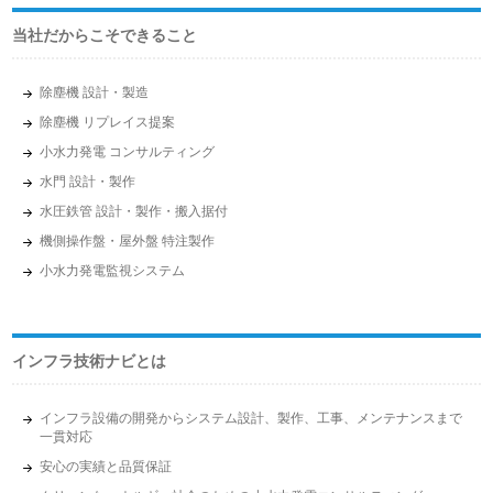
当社だからこそできること
除塵機 設計・製造
除塵機 リプレイス提案
小水力発電 コンサルティング
水門 設計・製作
水圧鉄管 設計・製作・搬入据付
機側操作盤・屋外盤 特注製作
小水力発電監視システム
インフラ技術ナビとは
インフラ設備の開発からシステム設計、製作、工事、メンテナンスまで
一貫対応
安心の実績と品質保証