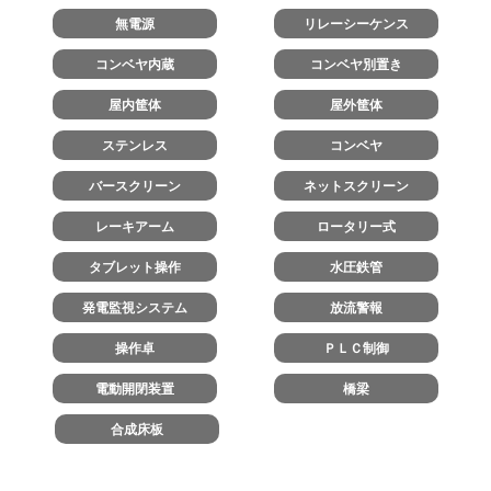
無電源
リレーシーケンス
コンベヤ内蔵
コンベヤ別置き
屋内筐体
屋外筐体
ステンレス
コンベヤ
バースクリーン
ネットスクリーン
レーキアーム
ロータリー式
タブレット操作
水圧鉄管
発電監視システム
放流警報
操作卓
ＰＬＣ制御
電動開閉装置
橋梁
合成床板