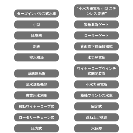
"小水力発電所 小型 ステ
ターゴインパルス式水車
ンレス 新設"
小型
緊急遮断ゲート
除塵機
ローラーゲート
新設
背面降下前面搔揚式
排水機場
水力発電所
ワイヤーロープウインチ
系統連系盤
式開閉装置
流水遮断機能
小水力発電所
農業用水利用
横軸フランシス水車
移動ワイヤーロープ式
固定式
ロータリーチェーン式
跳ね上げ構造
圧力式
水位差