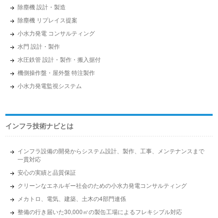
除塵機 設計・製造
除塵機 リプレイス提案
小水力発電 コンサルティング
水門 設計・製作
水圧鉄管 設計・製作・搬入据付
機側操作盤・屋外盤 特注製作
小水力発電監視システム
インフラ技術ナビとは
インフラ設備の開発からシステム設計、製作、工事、メンテナンスまで
一貫対応
安心の実績と品質保証
クリーンなエネルギー社会のための小水力発電コンサルティング
メカトロ、電気、建築、土木の4部門連係
整備の行き届いた30,000㎡の製缶工場によるフレキシブル対応