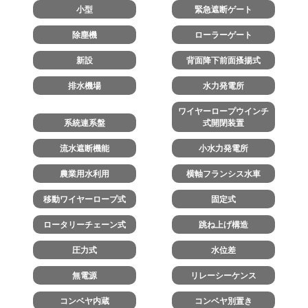
小型
緊急遮断ゲート
除塵機
ローラーゲート
新設
背面降下前面搔揚式
排水機場
水力発電所
ワイヤーロープウインチ
系統連系盤
式開閉装置
流水遮断機能
小水力発電所
農業用水利用
横軸フランシス水車
移動ワイヤーロープ式
固定式
ロータリーチェーン式
跳ね上げ構造
圧力式
水位差
無電源
リレーシーケンス
コンベヤ内蔵
コンベヤ別置き