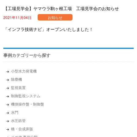
【工場見学会】ヤマウラ駒ヶ根工場 工場見学会のお知らせ
2021年11月04日
お知らせ
「インフラ技術ナビ」オープンいたしました！
事例カテゴリーから探す
小型水力発電機
除塵機
監視装置
制御監視システム
機側操作盤・制御盤
水門
水圧鉄管
橋・合成床版
その他 事例分類