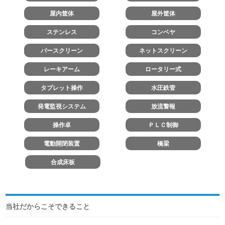
屋内筐体
屋外筐体
ステンレス
コンベヤ
バースクリーン
ネットスクリーン
レーキアーム
ロータリー式
タブレット操作
水圧鉄管
発電監視システム
放流警報
操作卓
ＰＬＣ制御
電動開閉装置
橋梁
合成床板
当社だからこそできること