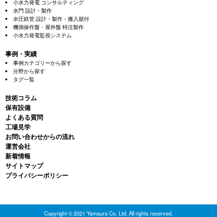
小水力発電 コンサルティング
水門 設計・製作
水圧鉄管 設計・製作・搬入据付
機側操作盤・屋外盤 特注製作
小水力発電監視システム
事例・実績
事例カテゴリーから探す
分野から探す
タグ一覧
技術コラム
保有設備
よくある質問
⼯場⾒学
お問い合わせからの流れ
運営会社
新着情報
サイトマップ
プライバシーポリシー
Copyright © 2021 Yamaura Co. Ltd. All rights reserved.