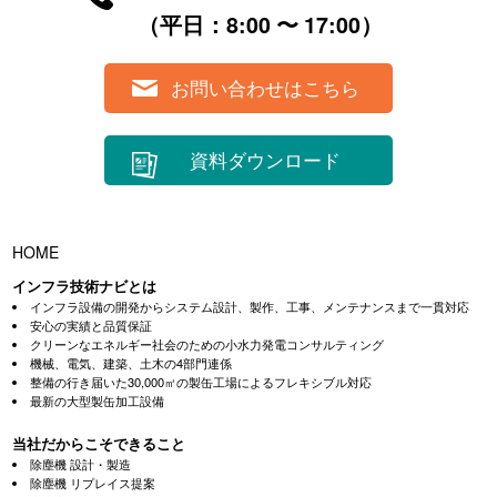
（平⽇：8:00 〜 17:00）
お問い合わせはこちら
資料ダウンロード
HOME
インフラ技術ナビとは
インフラ設備の開発からシステム設計、製作、工事、メンテナンスまで一貫対応
安心の実績と品質保証
クリーンなエネルギー社会のための小水力発電コンサルティング
機械、電気、建築、土木の4部門連係
整備の行き届いた30,000㎡の製缶工場によるフレキシブル対応
最新の大型製缶加工設備
当社だからこそできること
除塵機 設計・製造
除塵機 リプレイス提案