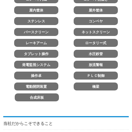
屋内筐体
屋外筐体
ステンレス
コンベヤ
バースクリーン
ネットスクリーン
レーキアーム
ロータリー式
タブレット操作
水圧鉄管
発電監視システム
放流警報
操作卓
ＰＬＣ制御
電動開閉装置
橋梁
合成床板
当社だからこそできること