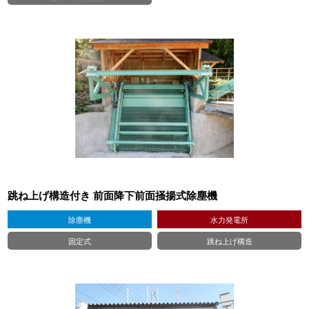
跳ね上げ構造付き 前面降下前面掻揚式除塵機
除塵機
水力発電所
固定式
跳ね上げ構造