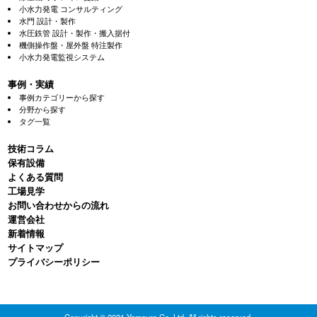
小水力発電 コンサルティング
水門 設計・製作
水圧鉄管 設計・製作・搬入据付
機側操作盤・屋外盤 特注製作
小水力発電監視システム
事例・実績
事例カテゴリーから探す
分野から探す
タグ一覧
技術コラム
保有設備
よくある質問
⼯場⾒学
お問い合わせからの流れ
運営会社
新着情報
サイトマップ
プライバシーポリシー