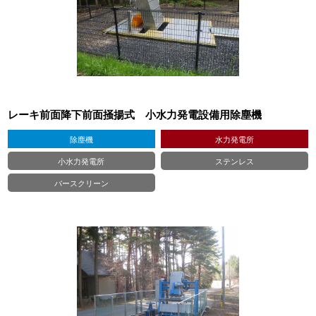
レーキ前面降下前面掻揚式 小水力発電設備用除塵機
除塵機
水力発電所
小水力発電所
ステンレス
バースクリーン