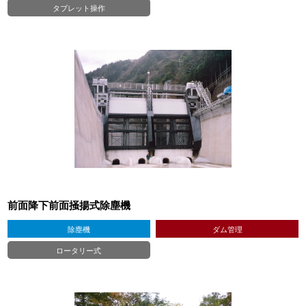
タブレット操作
前面降下前面掻揚式除塵機
除塵機
ダム管理
ロータリー式