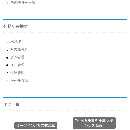
その他 事例分類
分野から探す
水処理
水力発電所
ダム管理
河川管理
道路管理
その他 業界
タグ一覧
"小水力発電所 小型 ステ
ターゴインパルス式水車
ンレス 新設"