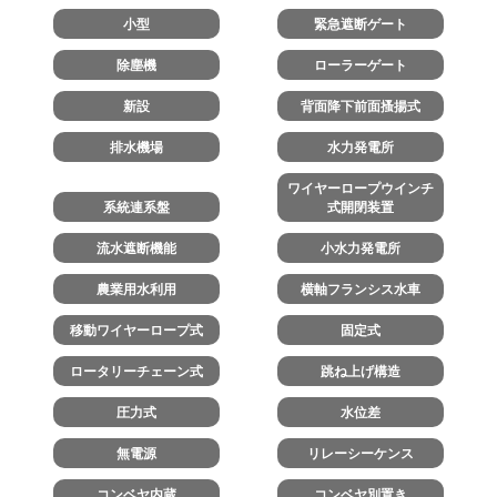
小型
緊急遮断ゲート
除塵機
ローラーゲート
新設
背面降下前面搔揚式
排水機場
水力発電所
ワイヤーロープウインチ
系統連系盤
式開閉装置
流水遮断機能
小水力発電所
農業用水利用
横軸フランシス水車
移動ワイヤーロープ式
固定式
ロータリーチェーン式
跳ね上げ構造
圧力式
水位差
無電源
リレーシーケンス
コンベヤ内蔵
コンベヤ別置き