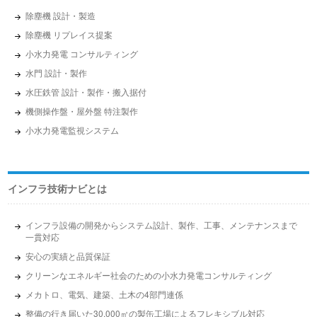
除塵機 設計・製造
除塵機 リプレイス提案
小水力発電 コンサルティング
水門 設計・製作
水圧鉄管 設計・製作・搬入据付
機側操作盤・屋外盤 特注製作
小水力発電監視システム
インフラ技術ナビとは
インフラ設備の開発からシステム設計、製作、工事、メンテナンスまで
一貫対応
安心の実績と品質保証
クリーンなエネルギー社会のための小水力発電コンサルティング
メカトロ、電気、建築、土木の4部門連係
整備の行き届いた30,000㎡の製缶工場によるフレキシブル対応