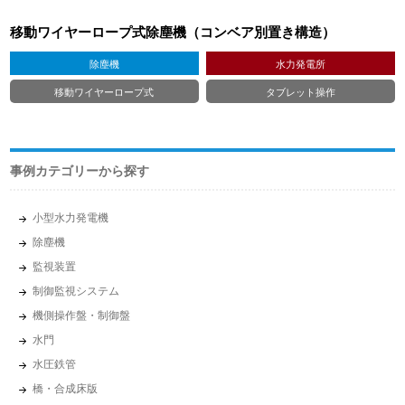
移動ワイヤーロープ式除塵機（コンベア別置き構造）
除塵機
水力発電所
移動ワイヤーロープ式
タブレット操作
事例カテゴリーから探す
小型水力発電機
除塵機
監視装置
制御監視システム
機側操作盤・制御盤
水門
水圧鉄管
橋・合成床版