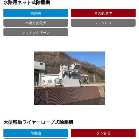
水路用ネット式除塵機
除塵機
その他 業界
小水力発電所
ステンレス
ネットスクリーン
大型移動ワイヤーロープ式除塵機
除塵機
ダム管理