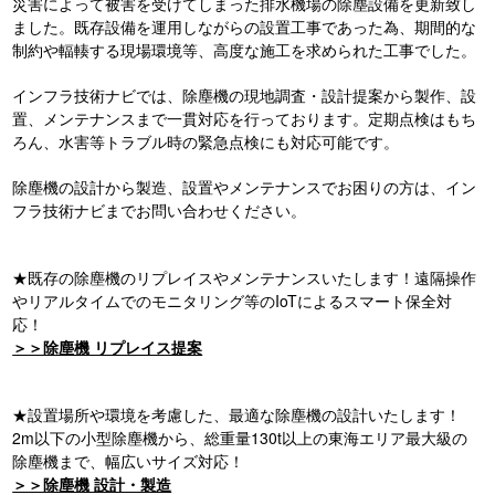
災害によって被害を受けてしまった排水機場の除塵設備を更新致し
ました。既存設備を運用しながらの設置工事であった為、期間的な
制約や輻輳する現場環境等、高度な施工を求められた工事でした。
インフラ技術ナビでは、除塵機の現地調査・設計提案から製作、設
置、メンテナンスまで一貫対応を行っております。定期点検はもち
ろん、水害等トラブル時の緊急点検にも対応可能です。
除塵機の設計から製造、設置やメンテナンスでお困りの方は、イン
フラ技術ナビまでお問い合わせください。
★既存の除塵機のリプレイスやメンテナンスいたします！遠隔操作
やリアルタイムでのモニタリング等のIoTによるスマート保全対
応！
＞＞除塵機 リプレイス提案
★設置場所や環境を考慮した、最適な除塵機の設計いたします！
2m以下の小型除塵機から、総重量130t以上の東海エリア最大級の
除塵機まで、幅広いサイズ対応！
＞＞除塵機 設計・製造