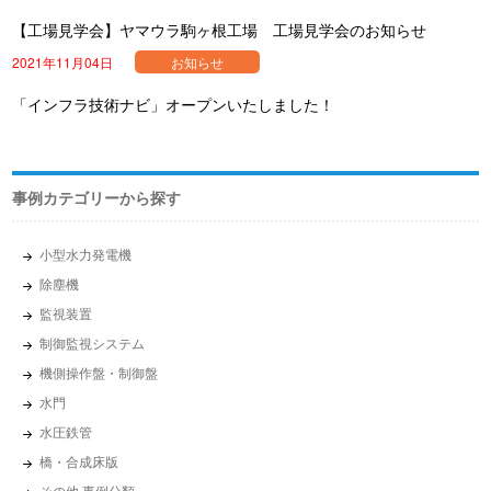
【工場見学会】ヤマウラ駒ヶ根工場 工場見学会のお知らせ
2021年11月04日
お知らせ
「インフラ技術ナビ」オープンいたしました！
事例カテゴリーから探す
小型水力発電機
除塵機
監視装置
制御監視システム
機側操作盤・制御盤
水門
水圧鉄管
橋・合成床版
その他 事例分類