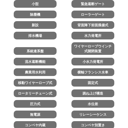
小型
緊急遮断ゲート
除塵機
ローラーゲート
新設
背面降下前面搔揚式
排水機場
水力発電所
ワイヤーロープウインチ
系統連系盤
式開閉装置
流水遮断機能
小水力発電所
農業用水利用
横軸フランシス水車
移動ワイヤーロープ式
固定式
ロータリーチェーン式
跳ね上げ構造
圧力式
水位差
無電源
リレーシーケンス
コンベヤ内蔵
コンベヤ別置き