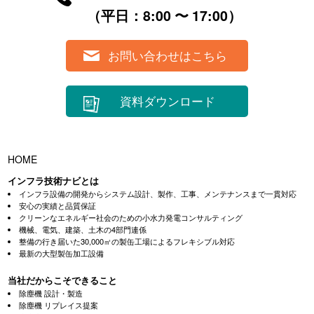
（平⽇：8:00 〜 17:00）
お問い合わせはこちら
資料ダウンロード
HOME
インフラ技術ナビとは
インフラ設備の開発からシステム設計、製作、工事、メンテナンスまで一貫対応
安心の実績と品質保証
クリーンなエネルギー社会のための小水力発電コンサルティング
機械、電気、建築、土木の4部門連係
整備の行き届いた30,000㎡の製缶工場によるフレキシブル対応
最新の大型製缶加工設備
当社だからこそできること
除塵機 設計・製造
除塵機 リプレイス提案