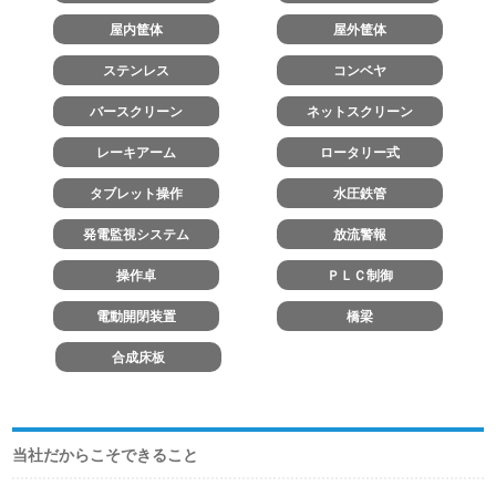
屋内筐体
屋外筐体
ステンレス
コンベヤ
バースクリーン
ネットスクリーン
レーキアーム
ロータリー式
タブレット操作
水圧鉄管
発電監視システム
放流警報
操作卓
ＰＬＣ制御
電動開閉装置
橋梁
合成床板
当社だからこそできること