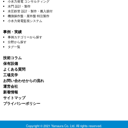
小水力発電 コンサルティング
水門 設計・製作
水圧鉄管 設計・製作・搬入据付
機側操作盤・屋外盤 特注製作
小水力発電監視システム
事例・実績
事例カテゴリーから探す
分野から探す
タグ一覧
技術コラム
保有設備
よくある質問
⼯場⾒学
お問い合わせからの流れ
運営会社
新着情報
サイトマップ
プライバシーポリシー
Copyright © 2021 Yamaura Co. Ltd. All rights reserved.