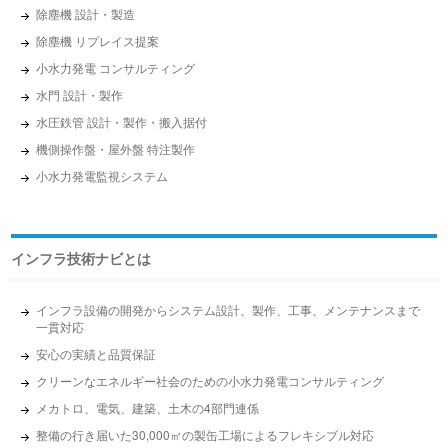
除塵機 設計・製造
除塵機 リプレイス提案
小水力発電 コンサルティング
水門 設計・製作
水圧鉄管 設計・製作・搬入据付
機側操作盤・屋外盤 特注製作
小水力発電監視システム
インフラ技術ナビとは
インフラ設備の開発からシステム設計、製作、工事、メンテナンスまで
一貫対応
安心の実績と品質保証
クリーンなエネルギー社会のための小水力発電コンサルティング
メカトロ、電気、建築、土木の4部門連係
整備の行き届いた30,000㎡の製缶工場によるフレキシブル対応