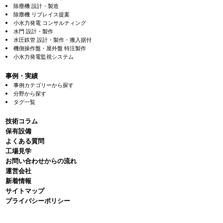
除塵機 設計・製造
除塵機 リプレイス提案
小水力発電 コンサルティング
水門 設計・製作
水圧鉄管 設計・製作・搬入据付
機側操作盤・屋外盤 特注製作
小水力発電監視システム
事例・実績
事例カテゴリーから探す
分野から探す
タグ一覧
技術コラム
保有設備
よくある質問
⼯場⾒学
お問い合わせからの流れ
運営会社
新着情報
サイトマップ
プライバシーポリシー