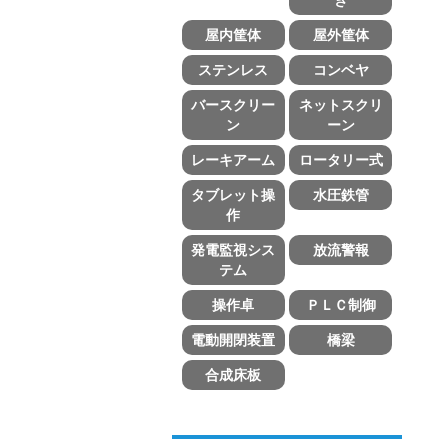
屋内筐体
屋外筐体
ステンレス
コンベヤ
バースクリー
ネットスクリ
ン
ーン
レーキアーム
ロータリー式
タブレット操
水圧鉄管
作
発電監視シス
放流警報
テム
操作卓
ＰＬＣ制御
電動開閉装置
橋梁
合成床板