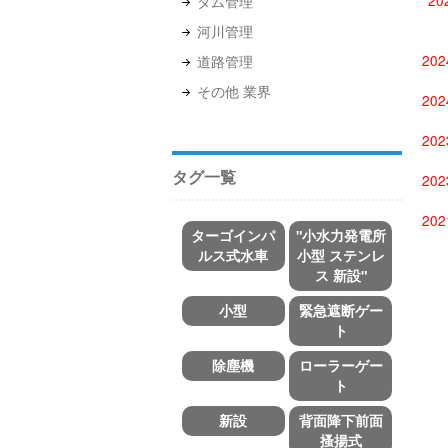
20
ダム管理
河川管理
20
道路管理
その他 業界
20
20
タグ一覧
20
20
ターゴインパ
"小水力発電所
ルス式水車
小型 ステンレ
ス 新設"
小型
緊急遮断ゲー
ト
除塵機
ローラーゲー
ト
新設
背面降下前面
搔揚式