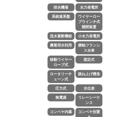
排水機場
水力発電所
系統連系盤
ワイヤーロー
プウインチ式
開閉装置
流水遮断機能
小水力発電所
農業用水利用
横軸フランシ
ス水車
移動ワイヤー
固定式
ロープ式
ロータリーチ
跳ね上げ構造
ェーン式
圧力式
水位差
無電源
リレーシーケ
ンス
コンベヤ内蔵
コンベヤ別置
き