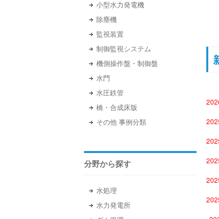
小型水力発電機
除塵機
監視装置
制御監視システム
機側操作盤・制御盤
水門
水圧鉄管
20
橋・合成床版
20
その他 事例分類
20
20
分野から探す
20
水処理
20
水力発電所